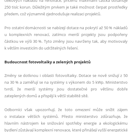
celkových nákladů na renovace, přičemž maximální částka dosahuje
250 tisíc korun. Důležitým prvkem je také možnost čerpat prostředky
předem, což významně zjednodušuje realizaci projektů.
Pro ostatní domácnosti se nabízejí dotace na pokrytí až 50 % nákladů
u komplexních renovací, zatímco menší projekty jsou podpořeny
částkou ve výši 30 %. Tyto změny jsou navrženy tak, aby motivovaly
k větším investicím do udržitelných řešení.
Budoucnost fotovoltaiky a zelených projektů
Změny se dotknou i oblasti fotovoltaiky. Dotace se nově snižují z 50
na 30 % a zaměřují se na systémy s výkonem do 5 kWp. Ministerstvo
tvrdí, že menší systémy jsou dostatečné pro většinu dobře
zateplených domů a přispějí k větší stabilitě sítě.
Odborníci však upozorňují, že toto omezení může snížit zájem
o instalace větších systémů. Přesto ministerstvo zdůrazňuje, že
hlavním nástrojem ke snižování spotřeby energie a ekologickému
bydlení zůstávají komplexní renovace, které přinášejí vyšší energetické