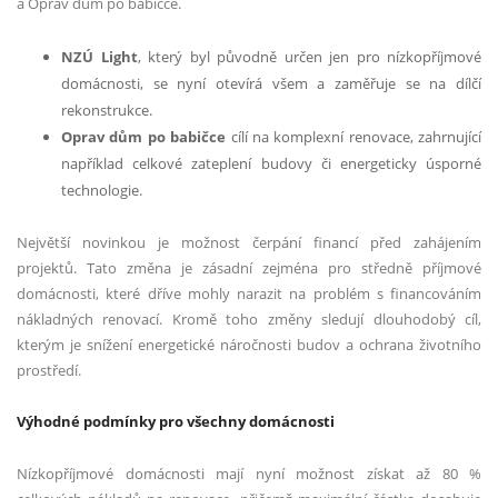
a Oprav dům po babičce.
NZÚ Light
, který byl původně určen jen pro nízkopříjmové
domácnosti, se nyní otevírá všem a zaměřuje se na dílčí
rekonstrukce.
Oprav dům po babičce
cílí na komplexní renovace, zahrnující
například celkové zateplení budovy či energeticky úsporné
technologie.
Největší novinkou je možnost čerpání financí před zahájením
projektů. Tato změna je zásadní zejména pro středně příjmové
domácnosti, které dříve mohly narazit na problém s financováním
nákladných renovací. Kromě toho změny sledují dlouhodobý cíl,
kterým je snížení energetické náročnosti budov a ochrana životního
prostředí.
Výhodné podmínky pro všechny domácnosti
Nízkopříjmové domácnosti mají nyní možnost získat až 80 %