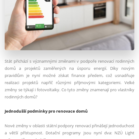
Stát přichází s významnými změnami v podpoře renovací rodinných
domů a projektů zaměřených na úsporu energií. Díky novým
pravidlům je nyní možné získat finance předem, což usnadňuje
realizaci projektů napříč různými příjmovými kategoriemi. Velké
změny se týkají i fotovoltaiky. Co tyto změny znamenají pro vlastníky
rodinných domů?
Jednodušší podmínky pro renovace domů
Nové změny v oblasti státní podpory renovací přinášejí jednoduchost
a větší přístupnost. Dotační programy jsou nyní dva: NZÚ Light