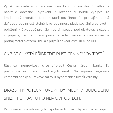
Výrok městského soudu v Praze může do budoucna ohrozit platformy
nabízející dočasné ubytování. Z rozhodnutí soudu vyplývá, že
krátkodobý pronájem je podnikatelskou činností a pronajímatel má
daňovou povinnost stejně jako povinnost platit sociální a zdravotní
pojištění. Krátkodobý pronájem by tím spadal pod ubytovací služby a
v případě, že by příjmy přesáhly jeden milion korun ročně, je
pronajímatel plátcem DPH a z příjmů odvádí ještě 10 % na DPH.
ČNB SE CHYSTÁ PŘIBRZDIT RŮST CEN NEMOVITOSTÍ
Růst cen nemovitostí chce přibrzdit Česká národní banka. Ta
přistoupila ke zvýšení úrokových sazeb. Na zvýšení reagovaly
komerční banky a úrokové sazby u hypotečních úvěrů vzrostly.
DRAŽŠÍ HYPOTEČNÍ ÚVĚRY BY MĚLY V BUDOUCNU
SNÍŽIT POPTÁVKU PO NEMOVITOSTECH.
Do objemu poskytovaných hypotečních úvěrů by mohla vstoupit i