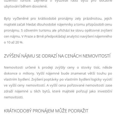
tuzemští turisté. Zejména ti využívali řadu bytů pro dočasné
ubytování během dovolené.
Byty vyčleněné pro krátkodobé pronájmy zely prázdnotou, jejich
majitelé začali hledat dlouhodobé nájemníky a tomu přizpůsobili cenu
pronájmu. S oživením turismu ale přichází ke slovu opětovné zvýšení
cen nájmu. V Praze a Brně předpokládají analytici navýšení nájemného
o 10 až 20 %.
ZVÝŠENÍ NÁJMU SE ODRAZÍ NA CENÁCH NEMOVITOSTÍ
Nemovitosti určené k prodeji zvýšily ceny o stovky tisíc, někde
dokonce o miliony. Vyšší nájemné bude znamenat větší touhu po
vlastním bydlení. Zvýšení poptávky po vlastním bydlení logicky vyústí
ve vyšší ceny nemovitostí. A vyšší cena pořizované nemovitosti zase
zdraží nájemné u těch bytů, které majitelé pořizují jako investiční
nemovitosti.
KRÁTKODOBÝ PRONÁJEM MŮŽE PODRAŽIT