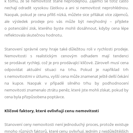
k tomu, že se nemovitost stane neprodejnou. Zájemci se totiž často
nechají odradit vysokou částkou a ani si nemovitost neprohlédnou.
Naopak, pokud je cena příliš nízká, můžete sice přilákat více zájemců,
ale výsledek prodeje pro vás může být nevýhodný – přijdete
o potenciální zisk, kterého byste mohli dosáhnout, kdyby cena lépe
reflektovala skutečnou hodnotu.
Stanovení správné ceny hraje také důležitou roli v rychlosti prodeje.
Nemovitosti s realistickým cenovým odhadem mají tendenci
se prodávat rychleji, což je pro prodávající klíčové. Zároveň musí cena
odpovídat aktuální situaci na trhu. Pokud je například trh
s nemovitostmi v útlumu, vyšší cena může znamenat ještě delší čekání
na kupce. Naopak v případě silného trhu by podhodnocení
nemovitosti znamenalo ztrátu peněz, které jste mohli získat, pokud by
cena byla přizpůsobena poptávce.
Klíčové faktory, které ovlivňují cenu nemovitosti
Stanovení ceny nemovitosti není jednoduchý proces, protože existuje
mnoho různých faktorů, které cenu ovlivňují. Jedním z nejdůležitějších