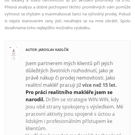
od lokality a stavu nemovitosti až po aktuální podmínky na trhu.
Přesná analýza a dobré pochopení těchto proměnných vám pomůže
vyhnout se chybám a maximalizovat šanci na výhodný prodej. Pokud
si nejste stanovením ceny jistí, neváhejte se na mne obrátit. Spolu
dosáhneme toho nejlepšího možného výsledku.
AUTOR: JAROSLAV KADLČÍK
Jsem partnerem mých klientů při jejich
důležitých životních rozhodnutí, jako je
právě nákup či prodej nemovitosti. Jako
realitní makléř pracuji již
více než
15 let.
Pro práci realitního makléře jsem se
narodil.
Držím se strategie WIN-WIN, kdy
jsou obě strany spokojeny s výsledkem. Mé
pracovní aktivity jsou spojené s úctou a
lidským i profesionálním přístupem ke
klientům.