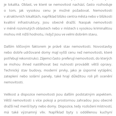
je lokalita. Oblast, ve které se nemovitost nachází, často rozhoduje
o tom, jak vysokou cenu je možné požadovat. Nemovitosti
v atraktivních lokalitách, například blízko centra města nebo v blízkosti
kvalitní infrastruktury, jsou obecně dražší. Naopak nemovitosti
v méně rozvinutých oblastech nebo v místech s vysokou kriminalitou
mohou mít nižší hodnotu, i když jsou ve velmi dobrém stavu.
Dalším klíčovým faktorem je právě stav nemovitosti. Novostavby
nebo dobře udržované domy mají vyšší cenu než nemovitosti, které
potřebují rekonstrukci. Zájemci často preferují nemovitosti, do kterých
se mohou ihned nastěhovat bez nutnosti provádět větší opravy.
Technický stav budovy, moderní prvky, jako je úsporné vytápění,
zateplení nebo solární panely, také hrají důležitou roli při ocenění
nemovitosti.
Velikost a dispozice nemovitosti jsou dalším podstatným aspektem.
Větší nemovitosti s více pokoji a prostornou zahradou jsou obecně
dražší než menší byty nebo domy. Dispozice, tedy rozložení místností,
má také významný vliv. Například byty s oddělenou kuchyní