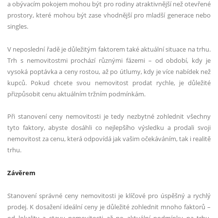
a obývacím pokojem mohou být pro rodiny atraktivnější než otevřené
prostory, které mohou být zase vhodnější pro mladší generace nebo
singles.
V neposlední řadě je důležitým faktorem také aktuální situace na trhu.
Trh s nemovitostmi prochází různými fázemi – od období, kdy je
vysoká poptávka a ceny rostou, až po útlumy, kdy je více nabídek než
kupců. Pokud chcete svou nemovitost prodat rychle, je důležité
přizpůsobit cenu aktuálním tržním podmínkám.
Při stanovení ceny nemovitosti je tedy nezbytné zohlednit všechny
tyto faktory, abyste dosáhli co nejlepšího výsledku a prodali svoji
nemovitost za cenu, která odpovídá jak vašim očekáváním, tak i realitě
trhu.
Závěrem
Stanovení správné ceny nemovitosti je klíčové pro úspěšný a rychlý
prodej. K dosažení ideální ceny je důležité zohlednit mnoho faktorů –