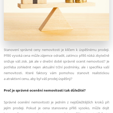
Stanovení správné ceny nemovitosti je klíčem k úspěšnému prodeji.
Příliš vysoká cena může zájemce odradit, zatímco příliš nízká zbytečně
snižuje váš zisk. Jak ale v dnešní době správně ocenit nemovitost? Je
potřeba zohlednit nejen aktuální tržní podmínky, ale i specifika vaší
nemovitosti. Které faktory vám pomohou stanovit realistickou
a atraktivní cenu, aby byl váš prodej úspěšný?
Proč je správné ocenění nemovitosti tak důležité?
Správné ocenění nemovitosti je jedním z nejdůležitějších kroků při
jejím prodeji. Pokud je cena stanovena příliš vysoko, může dojít