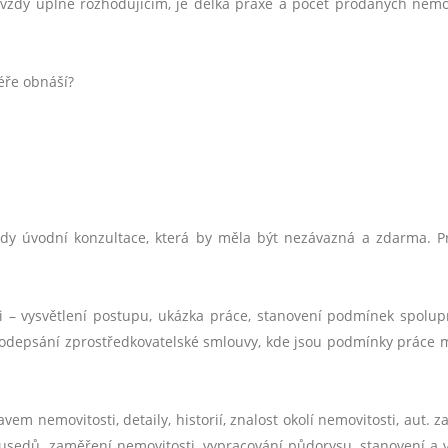
 vždy úplně rozhodujícím, je d
é
lka praxe a počet prodaných nemov
éře obnáší
?
ždy úvodní konzultace, která by měla být nezávazná a zdarma. P
i – vysvětlení postupu, ukázka práce, stanovení podmínek spolup
podepsání zprostředkovatelsk
é
smlouvy, kde jsou podmínky práce 
m nemovitosti, detaily, historií, znalost okolí nemovitosti, aut. za
sousedů, zaměření nemovitosti, vypracování půdorysu, stanovení a 