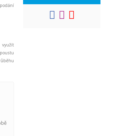
 podání
 využít
spoustu
průběhu
obě