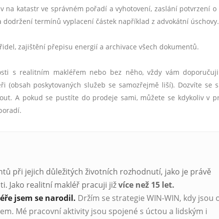
v na katastr ve správn
é
m pořadí a vyhotovení, zaslání potvrzení o
a dodržení termínů vyplacení částek například z advokátní úschovy.
idel, zajištění přepisu energií
a archivace v
šech dokumentů.
osti s realitním makléřem nebo bez ně
ho, v
ždy vám doporučuji
ři (obsah poskytovaných služeb se samozřejmě liší). Dozvíte se 
out. A pokud se pustíte do prodeje sami, můžete se kdykoliv v 
poradí.
ů při jejich důležitých životních rozhodnutí, jako je právě
. Jako realitní makléř pracuji již
více než
15 let.
éře jsem se narodil.
Držím se strategie WIN-WIN, kdy jsou 
em. Mé pracovní aktivity jsou spojené s úctou a lidským i