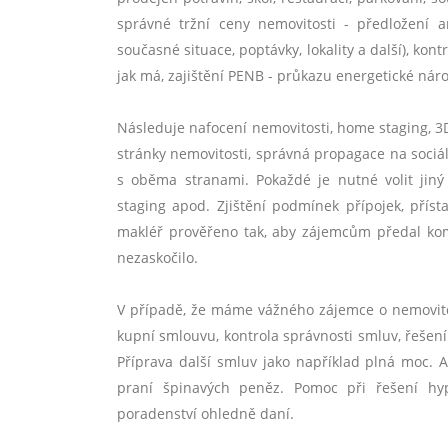
správn
é
tržní ceny nemovitosti - předložení 
současn
é
situace, poptávky, lokality a další), kon
jak má, zajištění PENB - prů
kazu energetick
é
náro
Následuje nafocení nemovitosti, home staging, 3
stránky nemovitosti, správná propagace na sociá
s oběma stranami. Pokažd
é
je nutn
é
volit jin
staging apod. Zji
štění podmínek přípojek, přís
makléř prověřeno tak, aby zájemcům předal kom
nezaskoč
ilo.
V případě, že máme vážn
é
ho zájemce o nemovito
kupní smlouvu, kontrola správnosti smluv, řešen
Příprava další smluv jako například plná moc. AM
praní špinavých peněz. Pomoc při řešení hy
poradenství ohledně daní.