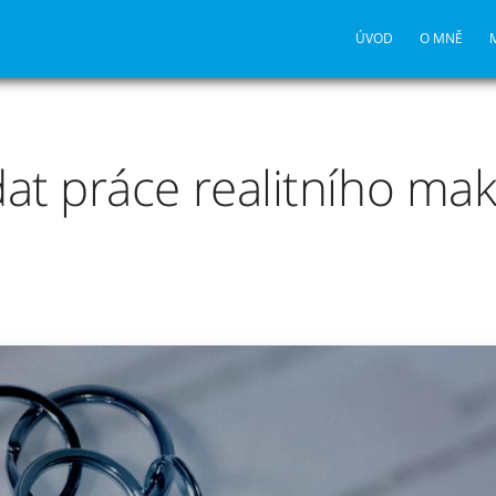
ÚVOD
O MNĚ
at práce realitního mak