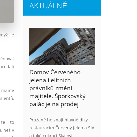
AKTUÁLNĚ
když je
věnovat
prodali
Domov Červeného
jelena i elitních
právníků změní
ě máme
majitele. Šporkovský
lientů,
palác je na prodej
Pražané ho znají hlavně díky
ze – to
restauracím Červený jelen a SIA
e, ne
ž
v
a také cukráři Skálovi.