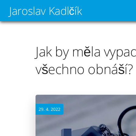
Jaroslav Kadlčík
Jak by měla vypad
všechno obnáší?
29. 4. 2022