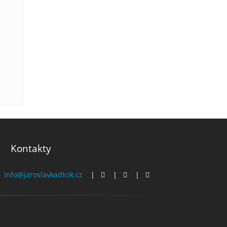
Kontakty
info@jaroslavkadlcik.cz
|
|
|