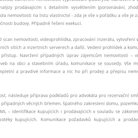
analýzy prodávajícím s detailním vysvětlením (porovnávání, zho
trola nemovitosti na listu vlastnictví - zda je vše v pořádku a vše je
čnosti budovy. Případně řešení exekucí.
D scan nemovitosti, videoprohlídka, zpracování
inzer
átu, vytvoření
lní
ch s
ítích a inzertních serverech a další. Vedení prohlídek a kom
ý přístup. Navržení případný
ch
úprav zájemcům nemovitosti –
v
taveb na obci a stavebním úřadu, komunikace se sousedy. Vše m
pletní a pravdiv
é
informace a nic ho při prodeji a přepisu nemo
st, následuje příprava podkladů pro advokáta pro rezervační sm
í případný
ch v
ě
cn
ý
ch b
ř
emen,
špatn
é
ho zakreslení domu, pozemk
L – identifikace kupujících i prodávající
ch v
souladu se zákonem
pot
é
ky kupujících. Komunikace požadavků kupujících a prodáva