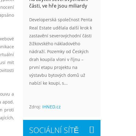
části, ve hře jsou miliardy
dnocení
 zapsáno
Developerská společnost Penta
Real Estate udělala další krok k
zastavění severovýchodní části
 webov
é
žižkovského nákladového
unikace
nádraží. Pozemky od Českých
irtu
ální
drah koupila vloni v říjnu –
usí mít
první etapu projektu na
vitosti
výstavbu bytových domů už
nabízí ke koupi, s...
louvu a
u apod.
Zdroj:
IHNED.cz
 proti
jících,
SOCIÁLNÍ SÍTĚ