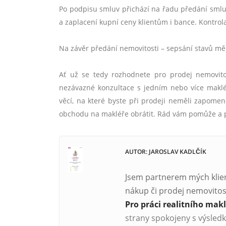
Po podpisu smluv př
ich
ází na řadu předání smlu
a zaplacení kupní ceny klientům i bance. Kontrol
Na závěr předání nemovitosti – sepsání stavů měř
Ať už se tedy rozhodnete pro prodej nemovit
nezávazn
é
konzultace s jedním nebo více maklé
věcí, na kter
é
byste při prodeji neměli zapomen
obchodu na makléře obrátit. Rád vám pomůže a 
AUTOR: JAROSLAV KADLČÍK
Jsem partnerem mých klient
nákup či prodej nemovitosti
Pro práci realitního makl
strany spokojeny s výsledk