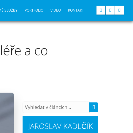
MÉ SLUŽBY
PORTFOLIO
VIDEO
KONTAKT
léře a co
JAROSLAV KADLČÍK