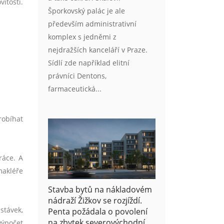
itostí.
Šporkovský palác je ale
především administrativní
komplex s jedněmi z
nejdražších kanceláří v Praze.
Sídlí zde například elitní
právníci Dentons,
farmaceutická...
robí
hat
ráce. A
makléře
Stavba bytů na nákladovém
nádraží Žižkov se rozjíždí.
stávek,
Penta požádala o povolení
na zbytek severovýchodní
výpočet