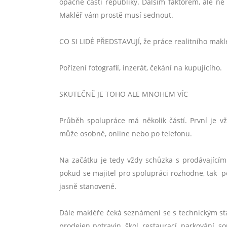
opa
čné části republiky. Dalším faktorem, ale ne
Makléř vám prostě musí sednout.
CO SI LIDÉ
PŘEDSTAVUJÍ, že práce realitního makl
Pořízení fotografií
, inzer
át, čekání na kupující
ho.
SKUTE
ČNĚ
JE TOHO ALE MNOHEM V
ÍC
Průběh spolupráce má několik částí. První je v
m
ůže osobně, online nebo po telefonu.
Na začátku je tedy vž
dy sch
ůzka s prodávajícím
pokud se majitel pro spolupráci rozhodne, tak 
jasně stanoven
é
.
Dále makléře čeká seznámení se s technickým stave
prodejen potravin, š
kol, restaurac
í, parkování, 