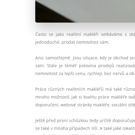
Často se jako realitní makléři setkáváme s ot
jednoduch
é
, prodat nemovitost sám.
Ano, samozřejmě. Jsou situace, kdy je obchod je
sám. Stále je t
é
měř polovina prodejů realizová
nemovitost za lepší cenu, rychleji, bez nervů a ob
Práce různých realitních makléřů má také různou
mnoho možností, jak si kvalitu práce makléře ově
doporučení
, webov
é
stránky makléř
e, soci
ální sít
Ještě před první
sch
ůzkou tedy určitě doporučuj
se tak
é
v mnoha případech liší. A tak
é
jak
é
lokali