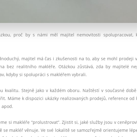
ázkou, proč by s námi měl majitel nemovitosti spolupracovat, 
dnoduchý, majitel má čas i zkušenosti na to, aby se mohl prodeji 
na bez realitního makléř
e.
Otázkou zůstává, zda by majitel
é
ne
av, kdyby si spolupráci s makléřem vybrali.
 kvalitu. Stejně jako v každ
é
m oboru. Naštěstí v současn
é
dob
řit. Máme k dispozici ukázky realizovaných prodejů, reference od k
ě apod.
eme si makléře
“
prolustrovat”. Zjistit si, jak
é
slu
žby jsou v ceněprovi
tě se makléř věnuje. Ve sv
é
lokalitě se samozřejmě orientujeme l
é
p