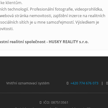
 ke klientům.
ch technologií. Profesionální fotografie, videoprohlídka,
í webová stránka nemovitosti, zajištění inzerce na realitních
sociálních sítích je u mne samozřejmostí. Výsledkem je
vitosti.
astní realitní společnost - HUSKY REALITY s.r.o.
Vnitřní oznamovací systém
+420 774 676 073
|
IČO: 087513561