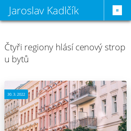
Jaroslav Kadlčík
Čtyři regiony hlásí cenový strop
u bytů
30. 3. 2022