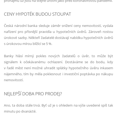
pronájmu už jsou na stejné úrovni jako před koronavirovou pandemií.
CENY HYPOTÉK BUDOU STOUPAT
Česká národní banka sleduje záměr snížení ceny nemovitostí, vydala
nařízení pro přísnější pravidla u hypotečních úvěrů. Zároveň rostou
úrokové sazby. Někteří žadatelé dostávají nabídku hypotečních úvěrů
s úrokovou mírou blížící se 5 %.
Banky hlásí mírný pokles nových žadatelů o úvěr, to může být
signálem k očekávanému ochlazení. Dostáváme se do bodu, kdy
v řadě měst není možné uhradit splátky hypotečního úvěru inkasem
nájemného, tím by měla poklesnout i investiční poptávka po nákupu
nemovitostí.
NEJLEPŠÍ DOBA PRO PRODEJ?
Ano, ta doba stále trvá. Byť už je s ohledem na výše uvedené spíš tak
minutu po dvanácté.