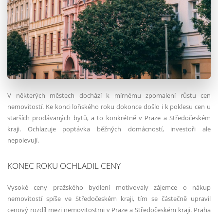
V některých městech dochází k mírnému zpomalení růstu cen
nemovitostí. Ke konci loňského roku dokonce došlo i k poklesu cen u
starších prodávaných bytů, a to konkrétně v Praze a Středočeském
kraji. Ochlazuje poptávka běžných domácností, investoři ale
nepolevují.
KONEC ROKU OCHLADIL CENY
Vysoké ceny pražského bydlení motivovaly zájemce o nákup
nemovitostí spíše ve Středočeském kraji, tím se částečně upravil
cenový rozdíl mezi nemovitostmi v Praze a Středočeském kraji. Praha