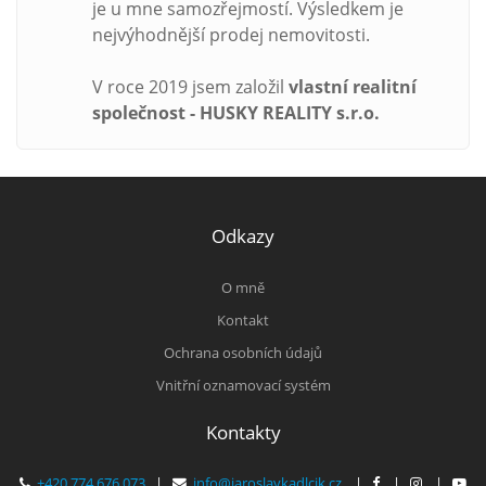
je u mne samozřejmostí. Výsledkem je
nejvýhodnější prodej nemovitosti.
V roce 2019 jsem založil
vlastní realitní
společnost - HUSKY REALITY s.r.o.
Odkazy
O mně
Kontakt
Ochrana osobních údajů
Vnitřní oznamovací systém
Kontakty
+420 774 676 073
|
info@jaroslavkadlcik.cz
|
|
|