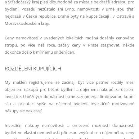
a Středočeský kraj platí dlouhodobě za místa s nejdražší adresou pro
bydlení. Pozadu nezůstalo ani Brno, nemovitosti v Brně jsou třetí
nejdražší v České republice. Drahé byty na kupce čekají i v Ostravě a
Moravskoslezském kraji.
Ceny nemovitostí v uvedených lokalitách možná dosáhly cenového
stropu, po více než roce, začaly ceny v Praze stagnovat, někde
dokonce došlo k mírnému snížení cen.
ROZDĚLENÍ KUPUJÍCÍCH
My makléři registrujeme, že začínají být více patrné rozdíly mezi
objemem nákupů pro běžné bydlení a objemem nákupů za účelem
investice. U běžných domácností jsme zaznamenali limitovanou kupní
sílu a orientaci spíše na nájemní bydlení. Investičně motivované
nákupy ale neklesají.
Investiční nákupy nemovitostí a omezené možnosti domácností
bydlet ve vlastní nemovitosti přinesou zvýšení cen nájemného, ceny