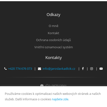
Odkazy
O mně
Kontakt
Ochrana osobních údajů
Vnitřní oznamovací systém
Kontakty
+420 774 676 073
|
info@jaroslavkadlcik.cz
|
|
|
IČO: 087513561
Fyzická osoba zapsaná v živnostenském rejstříku
Používáme cookies k optimalizaci našich webových stránek a našich
služeb. Další informace o cookies
najdete zde
.