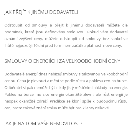
JAK PŘEJÍT K JINÉMU DODAVATELI
Odstoupit od smlouvy a přejít k jinému dodavateli můžete dle
podmínek, které jsou definovány smlouvou. Pokud vám dodavatel
oznámí zvýšení ceny, můžete odstoupit od smlouvy bez sankcí ve
lhůtě nejpozději 10 dní před termínem začátku platnosti nové ceny.
SMLOUVY O ENERGIÍCH ZA VELKOOBCHODNÍ CENY
Dodavatelé energií dnes nabízejí smlouvy s takzvanou velkoobchodní
cenou. Cena je plovoucí a mění se podle růstu a poklesu cen na burze.
Odběratel si pak nemůže být nikdy jistý měsíčními náklady na energie.
Pokles na burze mu sice energie okamžitě zlevní, ale růst energií je
naopak okamžitě zdraží. Predikce se kloní spíše k budoucímu růstu
cen, proto takové znění smluv může být pro klienty rizikové.
JAK JE NA TOM VAŠE NEMOVITOST?