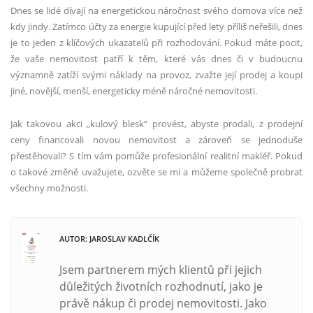
Dnes se lidé dívají na energetickou náročnost svého domova více než
kdy jindy. Zatímco účty za energie kupující před lety příliš neřešili, dnes
je to jeden z klíčových ukazatelů při rozhodování. Pokud máte pocit,
že vaše nemovitost patří k těm, které vás dnes či v budoucnu
významně zatíží svými náklady na provoz, zvažte její prodej a koupi
jiné, novější, menší, energeticky méně náročné nemovitosti.
Jak takovou akci „kulový blesk“ provést, abyste prodali, z prodejní
ceny financovali novou nemovitost a zároveň se jednoduše
přestěhovali? S tím vám pomůže profesionální realitní makléř. Pokud
o takové změně uvažujete, ozvěte se mi a můžeme společně probrat
všechny možnosti.
AUTOR: JAROSLAV KADLČÍK
Jsem partnerem mých klientů při jejich
důležitých životních rozhodnutí, jako je
právě nákup či prodej nemovitosti. Jako