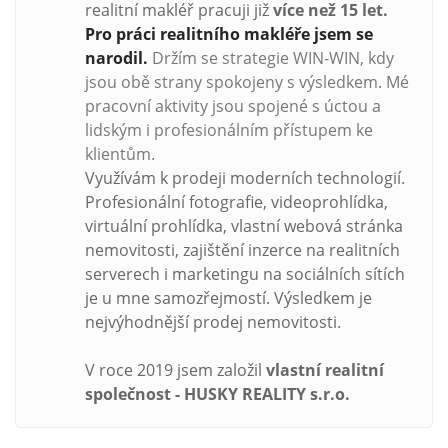
realitní makléř pracuji již
více než
15 let.
Pro práci realitního makléře jsem se
narodil.
Držím se strategie WIN-WIN, kdy
jsou obě strany spokojeny s výsledkem. Mé
pracovní aktivity jsou spojené s úctou a
lidským i profesionálním přístupem ke
klientům.
Využívám k prodeji moderních technologií.
Profesionální fotografie, videoprohlídka,
virtuální prohlídka, vlastní webová stránka
nemovitosti, zajištění inzerce na realitních
serverech i marketingu na sociálních sítích
je u mne samozřejmostí. Výsledkem je
nejvýhodnější prodej nemovitosti.
V roce 2019 jsem založil
vlastní realitní
společnost - HUSKY REALITY s.r.o.