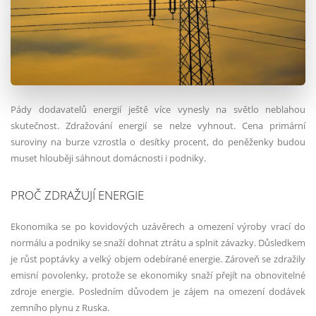
Pády dodavatelů energií ještě více vynesly na světlo neblahou
skutečnost. Zdražování energií se nelze vyhnout. Cena primární
suroviny na burze vzrostla o desítky procent, do peněženky budou
muset hlouběji sáhnout domácnosti i podniky.
PROČ ZDRAŽUJÍ ENERGIE
Ekonomika se po kovidových uzávěrech a omezení výroby vrací do
normálu a podniky se snaží dohnat ztrátu a splnit závazky. Důsledkem
je růst poptávky a velký objem odebírané energie. Zároveň se zdražily
emisní povolenky, protože se ekonomiky snaží přejít na obnovitelné
zdroje energie. Posledním důvodem je zájem na omezení dodávek
zemního plynu z Ruska.